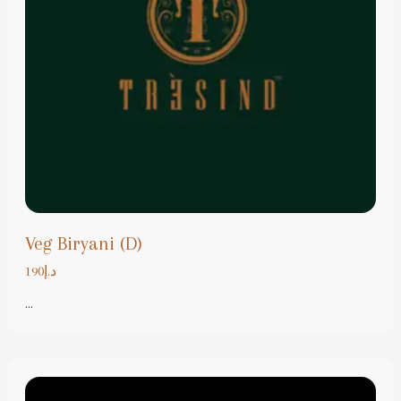
Veg Biryani (D)
د.إ190
...