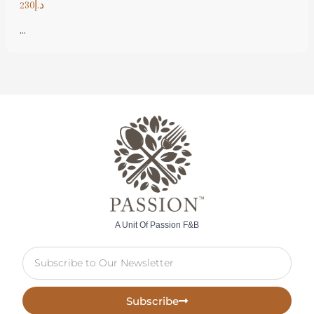
د.إ230
...
A Unit Of Passion F&B
Subscribe