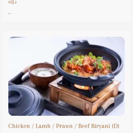
د.إ65
...
Chicken / Lamb / Prawn / Beef Biryani (D)