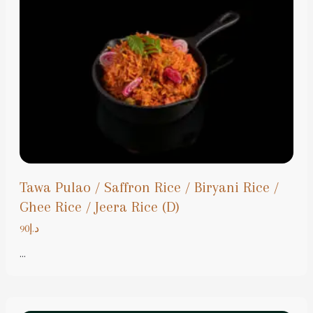
Tawa Pulao / Saffron Rice / Biryani Rice /
Ghee Rice / Jeera Rice (D)
د.إ90
...